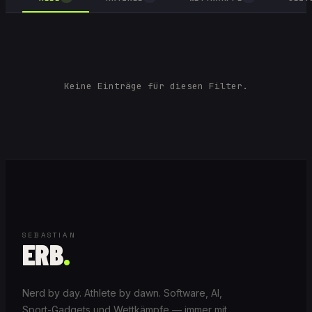
Keine Einträge für diesen Filter.
SEBASTIAN
ERB
.
Nerd by day. Athlete by dawn. Software, AI,
Sport-Gadgets und Wettkämpfe — immer mit