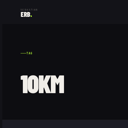
SEBASTIAN
ERB
.
TAG
10KM