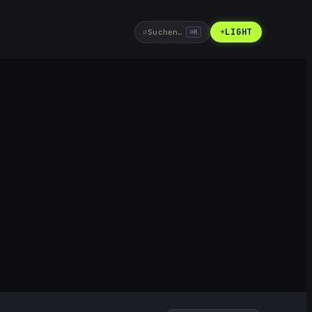
⌕
☀
LIGHT
Suchen…
⌘
K