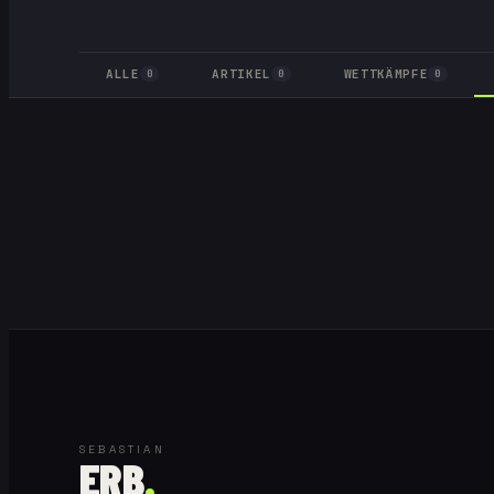
ALLE
ARTIKEL
WETTKÄMPFE
0
0
0
SEBASTIAN
ERB
.