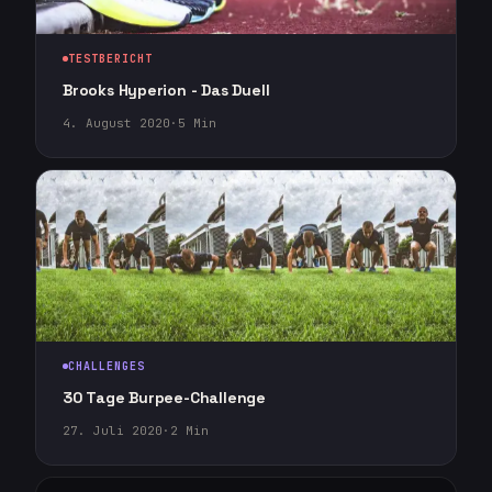
TESTBERICHT
Brooks Hyperion - Das Duell
4. August 2020
·
5
Min
CHALLENGES
30 Tage Burpee-Challenge
27. Juli 2020
·
2
Min