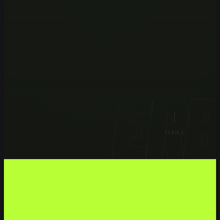
Nerd by day.
Software, AI &
Gadgets
ERB
SCROLL