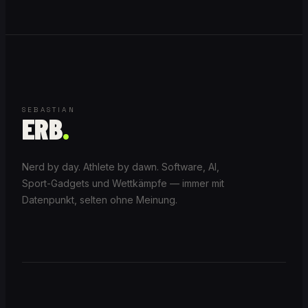
SEBASTIAN
ERB
.
Nerd by day. Athlete by dawn. Software, AI,
Sport-Gadgets und Wettkämpfe — immer mit
Datenpunkt, selten ohne Meinung.