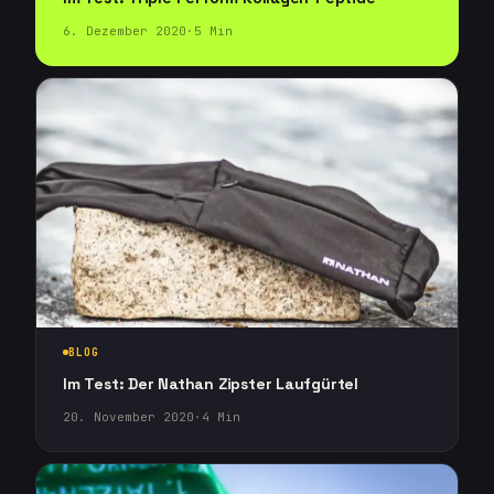
6. Dezember 2020
·
5
Min
BLOG
Im Test: Der Nathan Zipster Laufgürtel
20. November 2020
·
4
Min