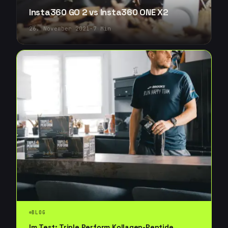
Insta360 GO 2 vs Insta360 ONE X2
26. November 2021
·
7
Min
BLOG
Im Test: Triple Perform Kollagen-Peptide