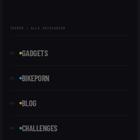
Wettkämpfe im
im vollständigen
Rhein-Neckar-
Bericht.
Triathlon Cup.
Zudem steht das
Abenteuer Namibia
THEMEN — ALLE KATEGORIEN
Crossing bevor, bei
dem ich mich einer
5-tägigen
Herausforderung
GADGETS
stellen möchte.
01
Seid dabei und
begleitet mich auf
meinem Weg!
BIKEPORN
02
BLOG
03
CHALLENGES
04