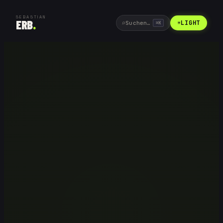
SEBASTIAN
ERB
.
⌕
☀
LIGHT
Suchen…
⌘
K