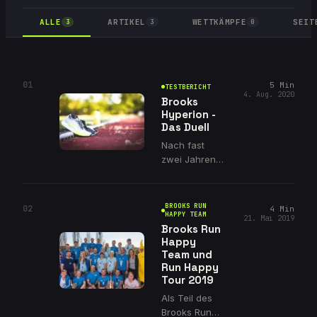
ALLE
ARTIKEL
WETTKÄMPFE
SEIT
3
3
0
01
5
Min
TESTBERICHT
4. Aug. 2020
Brooks
Hyperion -
Das Duell
Nach fast
zwei Jahren
mit dem
Brooks
Hyperion ist
BROOKS RUN
02
4
Min
es Zeit für ein
HAPPY TEAM
21. Mai 2019
Brooks Run
Upgrade! Die
Happy
neuen
Team und
Modelle
Run Happy
Hyperion
Tour 2019
Tempo und
Als Teil des
Hyperion Elite
Brooks Run
versprechen