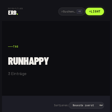
SEBASTIAN
ERB
.
⌕
☀
LIGHT
Suchen…
⌘
K
TAG
RUNHAPPY
3
Einträge
Sortieren: