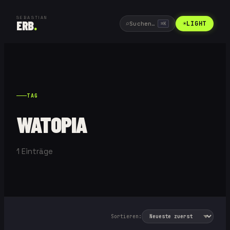
SEBASTIAN
ERB
.
⌕
☀
LIGHT
Suchen…
⌘
K
TAG
WATOPIA
1
Einträge
Sortieren: