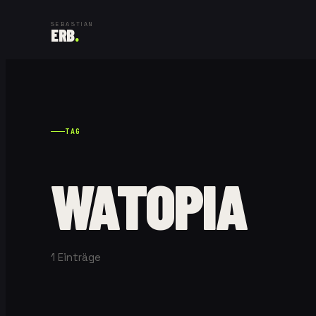
SEBASTIAN
ERB
.
TAG
WATOPIA
1
Einträge