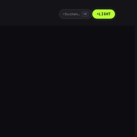
⌕
☀
LIGHT
Suchen…
⌘
K