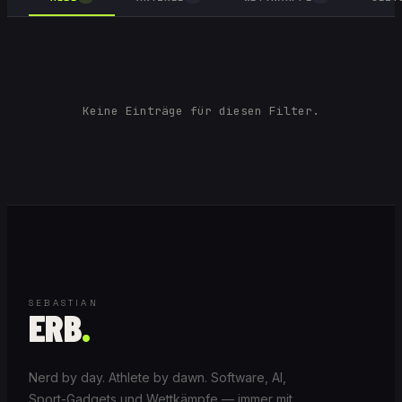
Keine Einträge für diesen Filter.
SEBASTIAN
ERB
.
Nerd by day. Athlete by dawn. Software, AI,
Sport-Gadgets und Wettkämpfe — immer mit