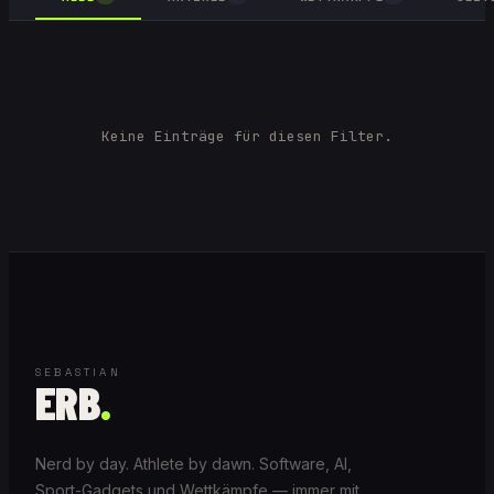
Keine Einträge für diesen Filter.
SEBASTIAN
ERB
.
Nerd by day. Athlete by dawn. Software, AI,
Sport-Gadgets und Wettkämpfe — immer mit