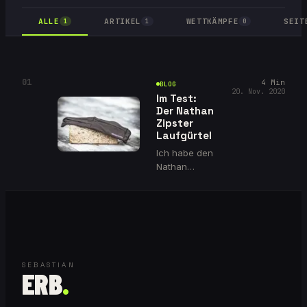
ALLE
ARTIKEL
WETTKÄMPFE
SEIT
1
1
0
01
4
Min
BLOG
20. Nov. 2020
Im Test:
Der Nathan
Zipster
Laufgürtel
Ich habe den
Nathan
Zipster
Laufgürtel
über viele
Kilometer
getestet und
meine
Erwartungen
SEBASTIAN
ERB
.
wurden
übertroffen.
Kein