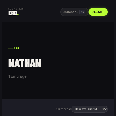
SEBASTIAN
ERB
.
⌕
☀
LIGHT
Suchen…
⌘
K
TAG
NATHAN
1
Einträge
Sortieren: