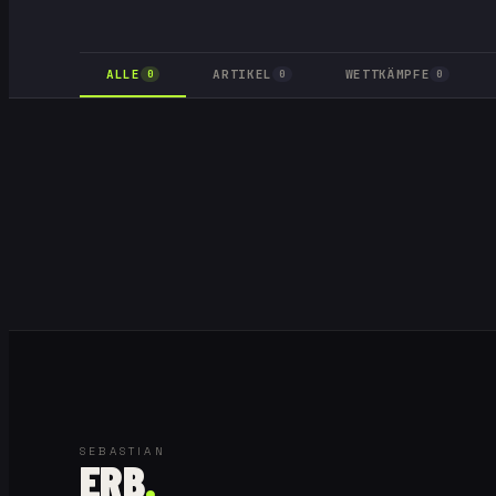
ALLE
ARTIKEL
WETTKÄMPFE
0
0
0
SEBASTIAN
ERB
.