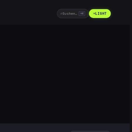
⌕
☀
LIGHT
Suchen…
⌘
K