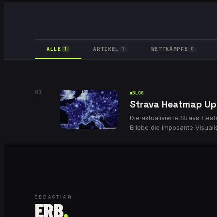
ALLE
ARTIKEL
WETTKÄMPFE
1
1
0
01
BLOG
Strava Heatmap Up
Die aktualisierte Strava Hea
Erlebe die imposante Visual
SEBASTIAN
ERB
.