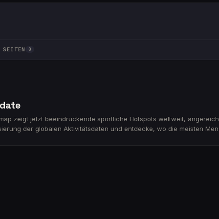
SEITEN
0
date
tmap zeigt jetzt beeindruckende sportliche Hotspots weltweit, angereic
isierung der globalen Aktivitätsdaten und entdecke, wo die meisten Me