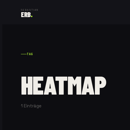
SEBASTIAN
ERB
.
TAG
HEATMAP
1
Einträge