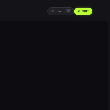
⌕
☀
LIGHT
Suchen…
⌘
K