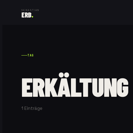
SEBASTIAN
ERB
.
TAG
ERKÄLTUNG
1
Einträge