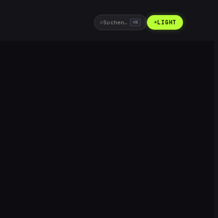
⌕
☀
LIGHT
Suchen…
⌘
K