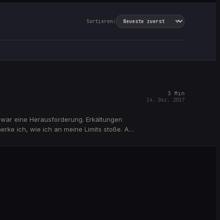
Sortieren:
3
Min
14. Dez. 2017
e war eine Herausforderung. Erkältungen
ke ich, wie ich an meine Limits stoße. Am
inem Weg und drückt mir die Daumen!