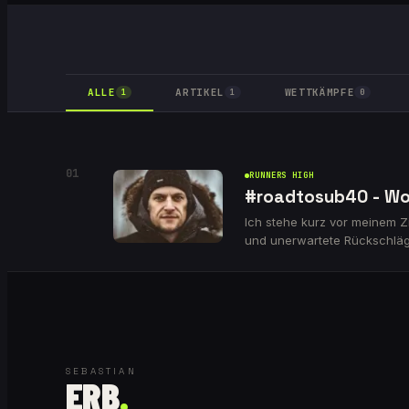
ALLE
ARTIKEL
WETTKÄMPFE
1
1
0
01
RUNNERS HIGH
#roadtosub40 - Wo
Ich stehe kurz vor meinem Z
und unerwartete Rückschläg
kommenden Wochenende wird 
SEBASTIAN
ERB
.