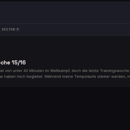
SEITEN
0
che 15/16
iel von unter 40 Minuten im Wettkampf, doch die letzte Trainingswoch
e haben mich begleitet. Während meine Tempoläufe stärker werden, mer
sich zeigen, ob ich mein Ziel erreichen kann. Begleitet mich auf me