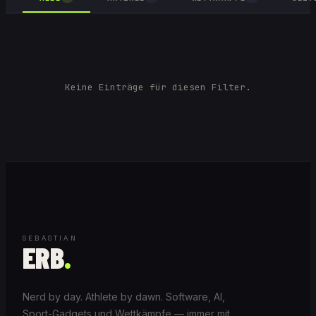
Keine Einträge für diesen Filter.
SEBASTIAN
ERB
.
Nerd by day. Athlete by dawn. Software, AI,
Sport-Gadgets und Wettkämpfe — immer mit