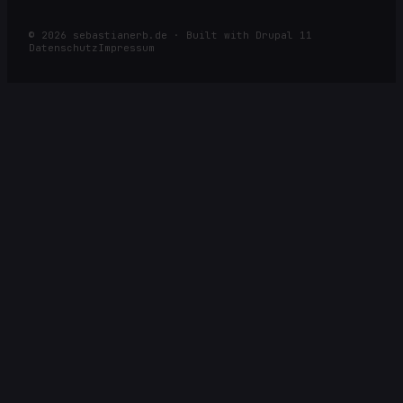
©
2026
sebastianerb.de · Built with Drupal 11
Datenschutz
Impressum
⌕
ESC
SUCHE NACH ARTIKELN, SEITEN, RACES ODER KATEGORIEN
Öffnen
Navigieren
Schließen
Alle Ergebnisse →
↩
↑
↓
ESC