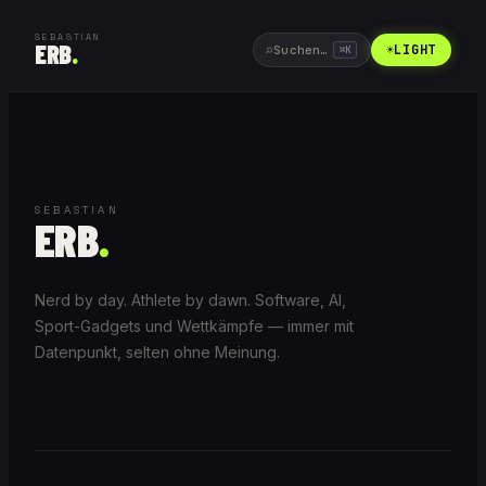
SEBASTIAN
ERB
.
⌕
☀
LIGHT
Suchen…
⌘
K
SEBASTIAN
ERB
.
Nerd by day. Athlete by dawn. Software, AI,
Sport-Gadgets und Wettkämpfe — immer mit
Datenpunkt, selten ohne Meinung.