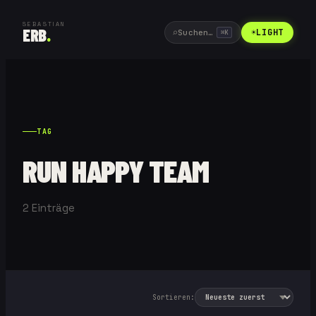
SEBASTIAN
ERB
.
⌕
☀
LIGHT
Suchen…
⌘
K
TAG
RUN HAPPY TEAM
2
Einträge
Sortieren: