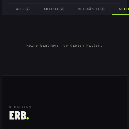
ALLE
ARTIKEL
WETTKÄMPFE
SEIT
2
2
0
Keine Einträge für diesen Filter.
SEBASTIAN
ERB
.