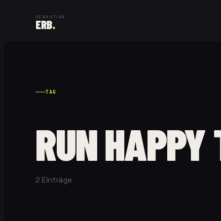
SEBASTIAN
ERB
.
TAG
RUN HAPPY
2
Einträge