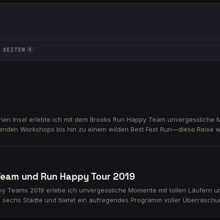
SEITEN
0
hen Insel erlebte ich mit dem Brooks Run Happy Team unvergessliche 
nden Workshops bis hin zu einem wilden Best Fest Run—diese Reise war
s dich von der Magie von Brooks Island mitreißen und entdecke, was wir
Team und Run Happy Tour 2019
py Teams 2019 erlebe ich unvergessliche Momente mit tollen Läufern und
 sechs Städte und bietet ein aufregendes Programm voller Überraschu