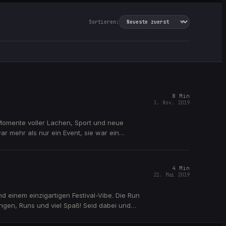
Sortieren:
8
Min
3. Nov. 2019
Momente voller Lachen, Sport und neue
 mehr als nur ein Event, sie war ein
 alles erlebt haben!
4
Min
21. Mai 2019
 einem einzigartigen Festival-Vibe. Die Run
ngen, Runs und viel Spaß! Seid dabei und