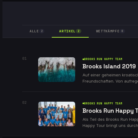
ALLE
ARTIKEL
WETTKÄMPFE
2
2
0
01
BROOKS RUN HAPPY TEAM
Brooks Island 2019
Auf einer geheimen kroatisc
Freundschaften. Von aufrege
Erlebnis, das verbindet. Las
02
BROOKS RUN HAPPY TEAM
Brooks Run Happy 
Als Teil des Brooks Run Hap
Happy Tour bringt uns durch
erfahrt, was euch erwartet!