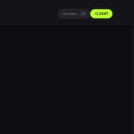
⌕
☀
LIGHT
Suchen…
⌘
K