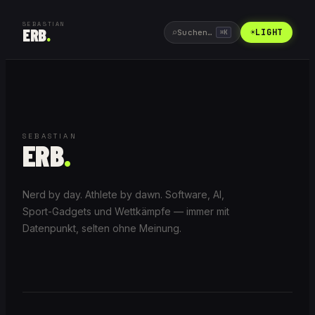
SEBASTIAN
ERB
.
⌕
☀
LIGHT
Suchen…
⌘
K
SEBASTIAN
ERB
.
Nerd by day. Athlete by dawn. Software, AI,
Sport-Gadgets und Wettkämpfe — immer mit
Datenpunkt, selten ohne Meinung.