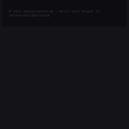
©
2026
sebastianerb.de · Built with Drupal 11
Datenschutz
Impressum
⌕
ESC
SUCHE NACH ARTIKELN, SEITEN, RACES ODER KATEGORIEN
Öffnen
Navigieren
Schließen
Alle Ergebnisse →
↩
↑
↓
ESC