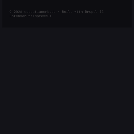
©
2026
sebastianerb.de · Built with Drupal 11
Datenschutz
Impressum
⌕
ESC
SUCHE NACH ARTIKELN, SEITEN, RACES ODER KATEGORIEN
Öffnen
Navigieren
Schließen
Alle Ergebnisse →
↩
↑
↓
ESC