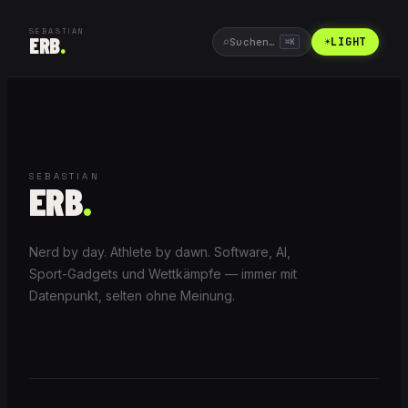
SEBASTIAN
ERB
.
⌕
☀
LIGHT
Suchen…
⌘
K
SEBASTIAN
ERB
.
Nerd by day. Athlete by dawn. Software, AI,
Sport-Gadgets und Wettkämpfe — immer mit
Datenpunkt, selten ohne Meinung.