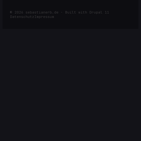
©
2026
sebastianerb.de · Built with Drupal 11
Datenschutz
Impressum
⌕
ESC
SUCHE NACH ARTIKELN, SEITEN, RACES ODER KATEGORIEN
Öffnen
Navigieren
Schließen
Alle Ergebnisse →
↩
↑
↓
ESC