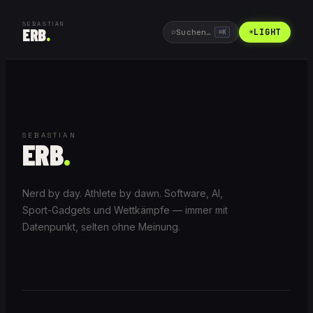
SEBASTIAN
ERB
.
⌕
☀
LIGHT
Suchen…
⌘
K
SEBASTIAN
ERB
.
Nerd by day. Athlete by dawn. Software, AI,
Sport-Gadgets und Wettkämpfe — immer mit
Datenpunkt, selten ohne Meinung.