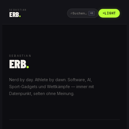
SEBASTIAN
ERB
.
⌕
☀
LIGHT
Suchen…
⌘
K
SEBASTIAN
ERB
.
Nerd by day. Athlete by dawn. Software, AI,
Sport-Gadgets und Wettkämpfe — immer mit
Datenpunkt, selten ohne Meinung.