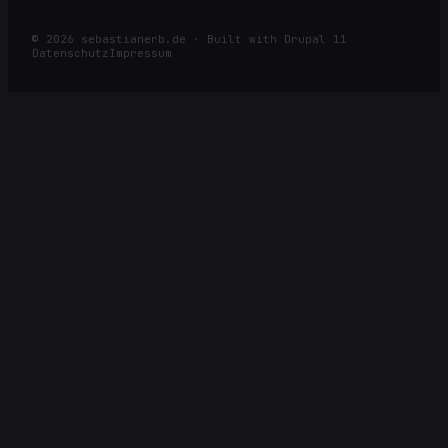
©
2026
sebastianerb.de · Built with Drupal 11
Datenschutz
Impressum
⌕
ESC
SUCHE NACH ARTIKELN, SEITEN, RACES ODER KATEGORIEN
Öffnen
Navigieren
Schließen
Alle Ergebnisse →
↩
↑
↓
ESC