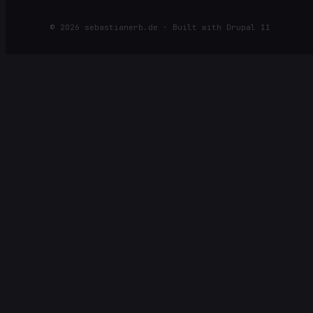
©
2026
sebastianerb.de · Built with Drupal 11
⌕
SUCHE NACH ARTIKELN, SEITEN, RACES ODER KATEGORIEN
Öffnen
Navigieren
Schließen
↩
↑
↓
ESC