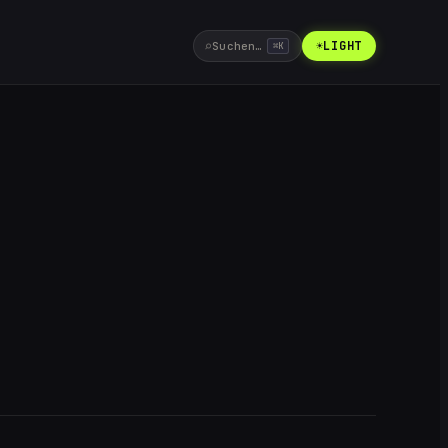
⌕
☀
LIGHT
Suchen…
⌘
K