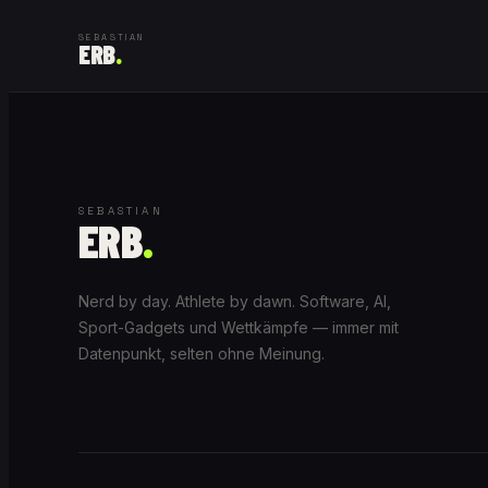
SEBASTIAN
ERB
.
SEBASTIAN
ERB
.
Nerd by day. Athlete by dawn. Software, AI,
Sport-Gadgets und Wettkämpfe — immer mit
Datenpunkt, selten ohne Meinung.