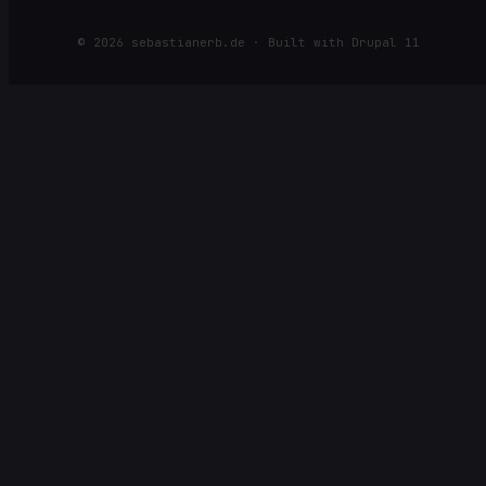
©
2026
sebastianerb.de · Built with Drupal 11
⌕
SUCHE NACH ARTIKELN, SEITEN, RACES ODER KATEGORIEN
Öffnen
Navigieren
Schließen
↩
↑
↓
ESC