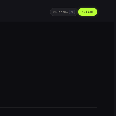
⌕
☀
LIGHT
Suchen…
⌘
K